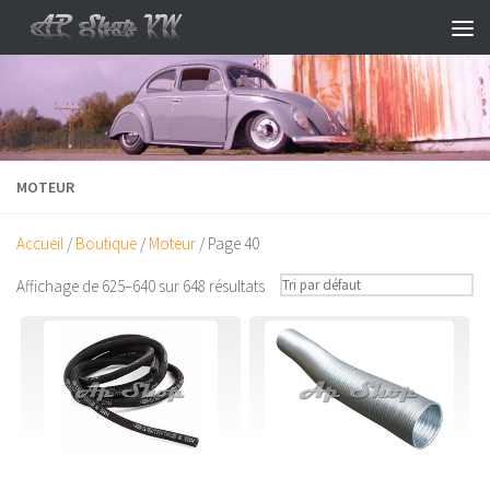
Skip to content
MOTEUR
Accueil
/
Boutique
/
Moteur
/ Page 40
Affichage de 625–640 sur 648 résultats