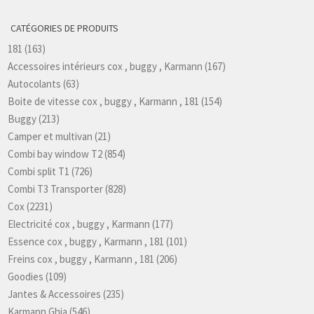
CATÉGORIES DE PRODUITS
181
(163)
Accessoires intérieurs cox , buggy , Karmann
(167)
Autocolants
(63)
Boite de vitesse cox , buggy , Karmann , 181
(154)
Buggy
(213)
Camper et multivan
(21)
Combi bay window T2
(854)
Combi split T1
(726)
Combi T3 Transporter
(828)
Cox
(2231)
Electricité cox , buggy , Karmann
(177)
Essence cox , buggy , Karmann , 181
(101)
Freins cox , buggy , Karmann , 181
(206)
Goodies
(109)
Jantes & Accessoires
(235)
Karmann Ghia
(546)