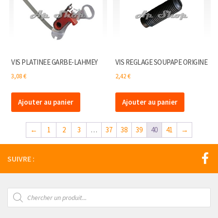
VIS PLATINEE GARBE-LAHMEY
VIS REGLAGE SOUPAPE ORIGINE
3,08
€
2,42
€
Ajouter au panier
Ajouter au panier
←
1
2
3
…
37
38
39
40
41
→
SUIVRE :
Recherche
de
produits