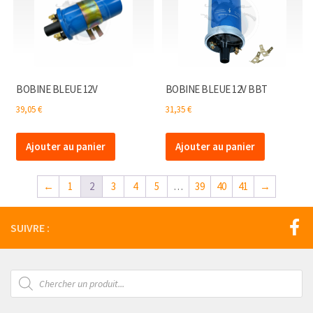
BOBINE BLEUE 12V
BOBINE BLEUE 12V BBT
39,05
€
31,35
€
Ajouter au panier
Ajouter au panier
←
1
2
3
4
5
…
39
40
41
→
SUIVRE :
Recherche
de
produits