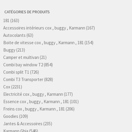
CATÉGORIES DE PRODUITS
181
(163)
Accessoires intérieurs cox , buggy , Karmann
(167)
Autocolants
(63)
Boite de vitesse cox , buggy , Karmann , 181
(154)
Buggy
(213)
Camper et multivan
(21)
Combi bay window T2
(854)
Combi split T1
(726)
Combi T3 Transporter
(828)
Cox
(2231)
Electricité cox , buggy , Karmann
(177)
Essence cox , buggy , Karmann , 181
(101)
Freins cox , buggy , Karmann , 181
(206)
Goodies
(109)
Jantes & Accessoires
(235)
Karmann Ghia
(546)